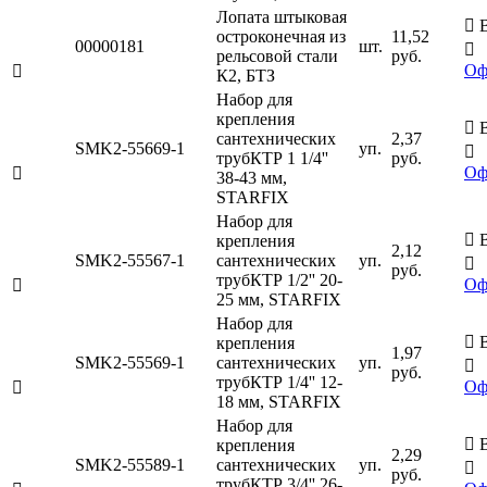
Лопата штыковая

В
остроконечная из
11,52
00000181
шт.

рельсовой стали
руб.
Оф

К2, БТЗ
Набор для
крепления

В
сантехнических
2,37
SMK2-55669-1
уп.

трубКТР 1 1/4''
руб.
Оф

38-43 мм,
STARFIX
Набор для

В
крепления
2,12
SMK2-55567-1
сантехнических
уп.

руб.
трубКТР 1/2'' 20-
Оф

25 мм, STARFIX
Набор для

В
крепления
1,97
SMK2-55569-1
сантехнических
уп.

руб.
трубКТР 1/4'' 12-
Оф

18 мм, STARFIX
Набор для

В
крепления
2,29
SMK2-55589-1
сантехнических
уп.

руб.
трубКТР 3/4'' 26-