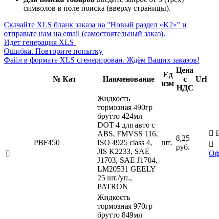
символов в поле поиска (вверху страницы).
Скачайте XLS бланк заказа на "Новый раздел «K2»" и
отправьте нам на email (самостоятельный заказ).
Идет генерация XLS
Ошибка. Повторите попытку
Файл в формате XLS сгенерирован. Ждём Ваших заказов!
Цена
Ед
№ Кат
Наименование
с
Url
изм
НДС
Жидкость
тормозная 490гр
брутто 424мл
DOT-4 для авто c

В
ABS, FMVSS 116,
8,25
PBF450
ISO 4925 class 4,
шт.

руб.
JIS K2233, SAE
Оф

J1703, SAE J1704,
LM20531 GEELY
25 шт./уп.,
PATRON
Жидкость
тормозная 970гр
брутто 849мл