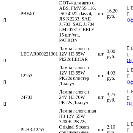
DOT-4 для авто c

В
ABS, FMVSS 116,
16,20
PBF401
ISO 4925 class 4,
шт.

руб.
JIS K2233, SAE
Оф

J1703, SAE J1704,
LM20531 GEELY
15 шт./уп.,
PATRON

В
Лампа галоген
3,00
LECAR000221301
12V H3 55W
шт

руб.
Pk22s LECAR
Оф

Лампа галоген

В
12V H3 55W
4,03
12553
шт

PK22s блистер
руб.
Оф

Диалуч

В
Лампа галоген
3,25
24703
24V H3 70W
шт

руб.
PK22s Диалуч
Оф

Лампа галогенная
H3 12V 55W
3200K PK22s

В
Original Stream
2,10
PLH3-12/55
шт.

оригинальные
руб.