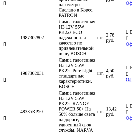
Оф

параметры
Сделано в Корее,
PATRON
Лампа галогенная
H3 12V 55W

В
PK22s ECO
2,78
1987302802
надежность и
шт.

руб.
качество по
Оф

привлекательной
цене, BOSCH
Лампа галогенная
H3 12V 55W

В
PK22s Pure Light
4,50
1987302031
шт.

стандартные
руб.
Оф

характеристики,
BOSCH
Лампа галогенная
H3 12V 55W
PK22s RANGE

В
POWER 50+ На
13,42
48335RP50
шт.

50% больше света
руб.
Оф

на дороге,
удвоенный срок
службы, NARVA