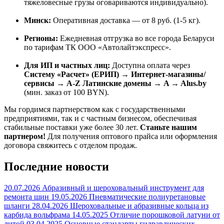
тяжеловесные грузы оговариваются индивидуально).
Минск:
Оперативная доставка — от 8 руб. (1-5 кг).
Регионы:
Ежедневная отгрузка во все города Беларуси
по тарифам ТК ООО «Автолайтэкспресс».
Для ИП и частных лиц:
Доступна оплата через
Систему «Расчет» (ЕРИП) → Интернет-магазины/
сервисы → A-Z Латинские домены → A → Alus.by
(мин. заказ от 100 BYN).
Мы гордимся партнерством как с государственными
предприятиями, так и с частным бизнесом, обеспечивая
стабильные поставки уже более 30 лет.
Станьте нашим
партнером!
Для получения оптового прайса или оформления
договора свяжитесь с отделом продаж.
Последние новости
20.07.2026
Абразивный и шероховальный инструмент для
ремонта шин
19.05.2026
Пневматические полиуретановые
шланги
28.04.2026
Шероховальные и абразивные кольца из
карбида вольфрама
14.05.2025
Отличие порошковой латуни от
литой
03.04.2025
Основные стандарты гидравлических