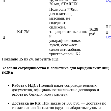
Оф

30 мм, STARFIX
Полироль 770мл -
для пластика,
матовый, не
содержит

В
силикона,
16,28
K417M
защищает от пыли
шт.

руб.
и
Оф

ультрафиолетовых
лучей, освежает
салон автомобиля,
триггер-спрей, K2
Показано
15
из
24
, загрузить еще!
Условия сотрудничества и логистика для юридических лиц
(B2B):
Работа с НДС:
Полный пакет сопроводительных
документов, официальное заключение договоров и
работа по безналичному расчету.
Доставка по РБ:
При заказе от 300 руб. — доставка по
согласованию бесплатно (крупногабаритные узлы и