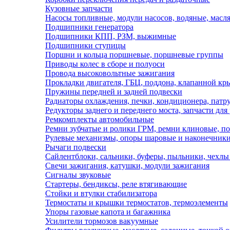
Кузовные запчасти
Насосы топливные, модули насосов, водяные, масл
Подшипники генератора
Подшипники КПП, РЗМ, выжимные
Подшипники ступицы
Поршни и кольца поршневые, поршневые группы
Приводы колес в сборе и полуоси
Провода высоковольтные зажигания
Прокладки двигателя, ГБЦ, поддона, клапанной к
Пружины передней и задней подвески
Радиаторы охлаждения, печки, кондиционера, патр
Редукторы заднего и переднего моста, запчасти для
Ремкомплекты автомобильные
Ремни зубчатые и ролики ГРМ, ремни клиновые, по
Рулевые механизмы, опоры шаровые и наконечники
Рычаги подвески
Сайлентблоки, сальники, буферы, пыльники, чехлы
Свечи зажигания, катушки, модули зажигания
Сигналы звуковые
Стартеры, бендиксы, реле втягивающие
Стойки и втулки стабилизатора
Термостаты и крышки термостатов, термоэлементы
Упоры газовые капота и багажника
Усилители тормозов вакуумные