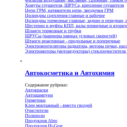
Фильтры воздушные, масляные, салонные, тонкой 
Хомуты глушителя, ШРУСа, крепление глушителя
Цепи ГРМ, натяжители цепи, звездочки ГРМ
Цилиндры сцепления главные и рабочие
Цилиндры тормозные главные, задние и передние, 
Шестерни и муфты КПП, валы первичные и втори
Шланги тормозные и трубки
ШРУСы (шарниры равных угловых скоростей)
Штанги реактивные - продольные и поперечные
Электровентиляторы радиатора, моторы печки, нас
Электромоторы (моторедукторы) стеклоочистителя
Автокосметика и Автохимия
Содержание рубрики:
Автокраски
Автошампуни
Герметики
Клеи монтажный - вместо гвоздей
Очистители
Полироли
Продукция Abro
Продукция Hi-Gear