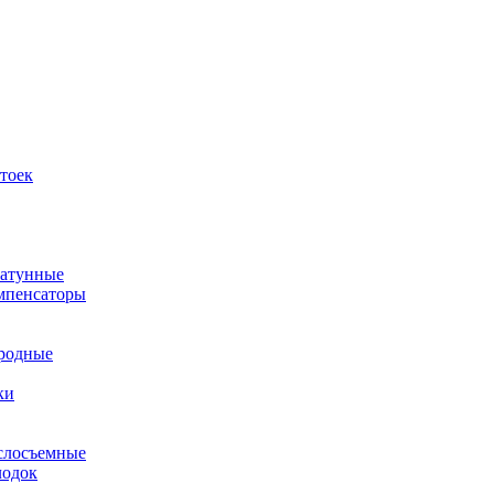
тоек
шатунные
омпенсаторы
ородные
ки
слосъемные
лодок