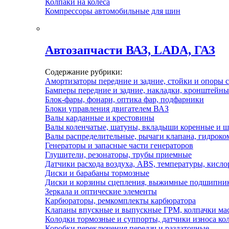
Колпаки на колеса
Компрессоры автомобильные для шин
Автозапчасти ВАЗ, LADA, ГАЗ
Содержание рубрики:
Амортизаторы передние и задние, стойки и опоры с
Бамперы передние и задние, накладки, кронштейны
Блок-фары, фонари, оптика фар, подфарники
Блоки управления двигателем ВАЗ
Валы карданные и крестовины
Валы коленчатые, шатуны, вкладыши коренные и 
Валы распределительные, рычаги клапана, гидрок
Генераторы и запасные части генераторов
Глушители, резонаторы, трубы приемные
Датчики расхода воздуха, ABS, температуры, кисл
Диски и барабаны тормозные
Диски и корзины сцепления, выжимные подшипни
Зеркала и оптические элементы
Карбюраторы, ремкомплекты карбюратора
Клапаны впускные и выпускные ГРМ, колпачки ма
Колодки тормозные и суппорты, датчики износа ко
Коробки переключения передач и раздаточные