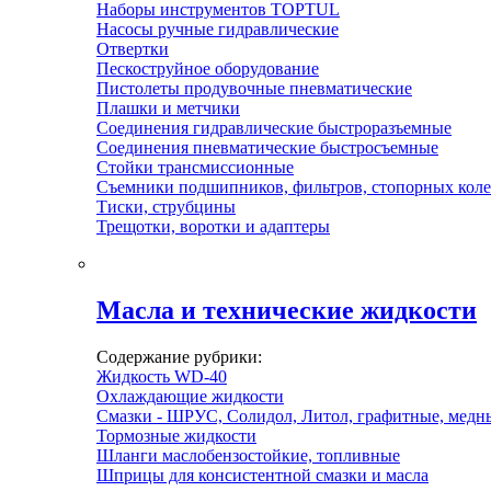
Наборы инструментов TOPTUL
Насосы ручные гидравлические
Отвертки
Пескоструйное оборудование
Пистолеты продувочные пневматические
Плашки и метчики
Соединения гидравлические быстроразъемные
Соединения пневматические быстросъемные
Стойки трансмиссионные
Съемники подшипников, фильтров, стопорных кол
Тиски, струбцины
Трещотки, воротки и адаптеры
Масла и технические жидкости
Содержание рубрики:
Жидкость WD-40
Охлаждающие жидкости
Смазки - ШРУС, Солидол, Литол, графитные, медн
Тормозные жидкости
Шланги маслобензостойкие, топливные
Шприцы для консистентной смазки и масла