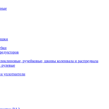
яные
рышки
убки
 редукторов
ликлиновые, ручейковые, шкивы коленвала и распредвала
 рулевые
 и уплотнители