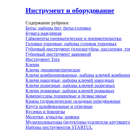
Инструмент и оборудование
Содержание рубрики:
Биты, наборы бит, биты-головки
Бумага наждачная
Гайковерты пневматические и пневмотрещотки
Головки торцевые, наборы головок торцевых
Губцевый инструмент (плоскогубцы, пассатижи, т
Губцевый инструмент зажимной
Инструмент Torx
Клещи
Ключи динамометрические
Ключи комбинированные, наборы ключей комбини
Ключи накидные, наборы ключей накидных
Ключи разрезные, наборы ключей разрезных
Ключи рожковые, наборы ключей рожковых
Компрессоры поршневые и безмасляные
Краны гидравлические складные передвижные
Круги шлифовальные и отрезные
Кусачки и бокорезы
Молотки, кувалды, киянки
Мультипликаторы (редукторы-усилители крутящего
Наборы инструментов STARTUL