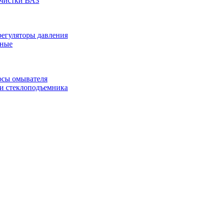
очистки ВАЗ
регуляторы давления
чные
осы омывателя
 и стеклоподъемника