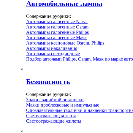
Автомобильные лампы
Содержание рубрики:
Автолампы галогенные Narva
Автолампы галогенные Osram
Автолампы галогенные Philips
Автолампы галогенные Маяк
Автолампы ксеноновые Osram, Philips
Автолампы накаливания
Автолампы светодиодные
Подбор автоламп Philips, Osram, Маяк по марке авт
Безопасность
Содержание рубрики:
Знаки аварийной остановки
Маяки проблесковые и импульсные
Опознавательные таблички и наклейки транспортн
Светоотражающая лента
Светоотражающие жилеты