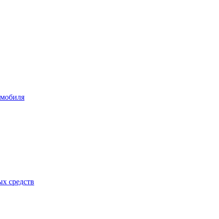
омобиля
ых средств