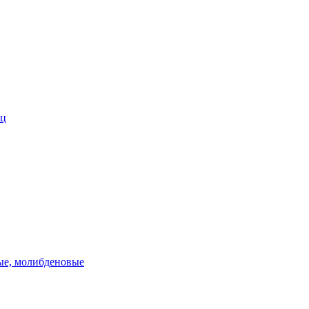
ец
ые, молибденовые