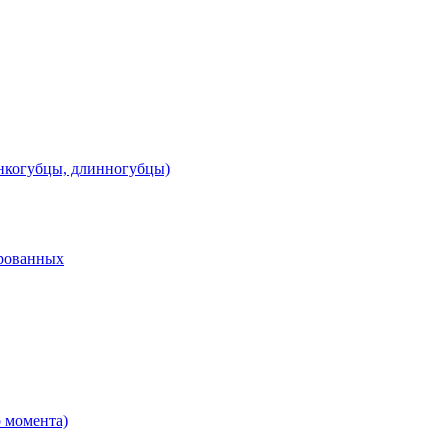
онкогубцы, длинногубцы)
рованных
 момента)